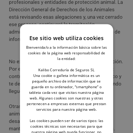
profesionales y entidades de protección animal. La
Dirección General de Derechos de los Animales
está revisando esas alegaciones y, una vez cerrado
ese proceso, continuará la tramitación
administrativa ordinaria, que incluye la petición de
Ese sitio web utiliza cookies
informes al resto de ministerios.
Bienvenida/o a la información básica sobre las
cookies de la página web responsabilidad de
la entidad:
No existe, por tanto, un plazo oficial de aprobación.
Por eso nuestra recomendación es no esperar:
Kalibo Correduría de Seguros SL
Una cookie o galleta informática es un
contratar el seguro ahora es sencillo, económico y
pequeño archivo de información que se
te deja cubierto desde el primer día, llegue cuando
guarda en tu ordenador, “smartphone” o
llegue el reglamento.
tableta cada vez que visitas nuestra página
web. Algunas cookies son nuestras y otras
pertenecen a empresas externas que prestan
Otras medidas, como el listado positivo de
servicios para nuestra página web.
animales, siguen igualmente pendientes de su
Las cookies pueden ser de varios tipos: las
desarrollo reglamentario. En cualquier caso, te
cookies técnicas son necesarias para que
mantendremos informado en este mismo blog.
nuestra página web pueda funcionar, no