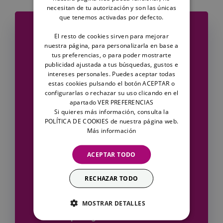
necesitan de tu autorización y son las únicas
que tenemos activadas por defecto.
El resto de cookies sirven para mejorar
nuestra página, para personalizarla en base a
tus preferencias, o para poder mostrarte
publicidad ajustada a tus búsquedas, gustos e
intereses personales. Puedes aceptar todas
estas cookies pulsando el botón ACEPTAR o
Adelántate al
configurarlas o rechazar su uso clicando en el
reglamento y ten
apartado VER PREFERENCIAS
Si quieres más información, consulta la
a tu perro
POLÍTICA DE COOKIES de nuestra página web.
protegido desde
Más información
solo 27,93 € al
año.
ACEPTAR TODO
RECHAZAR TODO
Adelántate al reglamento
de la ley de bienestar
MOSTRAR DETALLES
animal y ten a tu perro
protegido desde solo