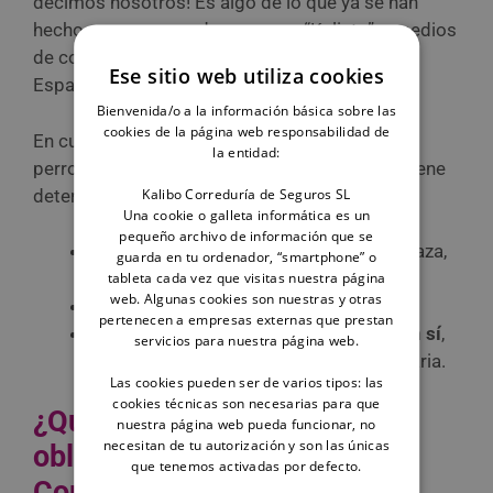
decimos nosotros! Es algo de lo que ya se han
hecho eco comparadores como “Kelisto” o medios
de comunicación como “EPE” (el periódico de
Ese sitio web utiliza cookies
España).
Bienvenida/o a la información básica sobre las
cookies de la página web responsabilidad de
En cualquier caso, el coste de un seguro para
la entidad:
perros en la Comunidad Valenciana siempre viene
Kalibo Correduría de Seguros SL
determinado por elementos como:
Una cookie o galleta informática es un
pequeño archivo de información que se
Las características de tu mascota
: su raza,
guarda en tu ordenador, “smartphone” o
su edad, su tamaño…
tableta cada vez que visitas nuestra página
web. Algunas cookies son nuestras y otras
Si el animal es o no un perro PPP.
pertenecen a empresas externas que prestan
Las coberturas que incluya la póliza en sí
,
servicios para nuestra página web.
como por ejemplo la asistencia veterinaria.
Las cookies pueden ser de varios tipos: las
cookies técnicas son necesarias para que
¿Qué debe cubrir el seguro
nuestra página web pueda funcionar, no
necesitan de tu autorización y son las únicas
obligatorio para perros en la
que tenemos activadas por defecto.
Comunidad Valenciana?