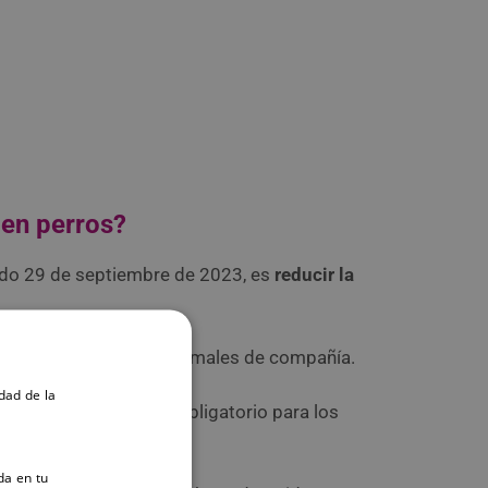
 en perros?
sado 29 de septiembre de 2023, es
reducir la
a la identificación de animales de compañía.
dad de la
es solo era un trámite obligatorio para los
da en tu