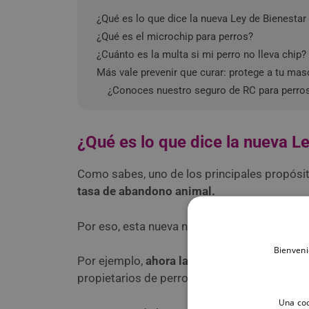
¿Qué es lo que dice la nueva Ley de Bienestar
¿Qué es el microchip para perros?
¿Cuánto es la multa si mi perro no lleva chip?
Más vale prevenir que curar: protege a tu mas
¿Conoces nuestro seguro de RC para perro
¿Qué es lo que dice la nueva L
Como sabes, uno de los principales propósi
tasa de abandono animal.
Por eso, esta nueva normativa ha reforzado a
Bienveni
Por ejemplo,
ahora la Ley obliga a identifi
propietarios de perros.
Una coo