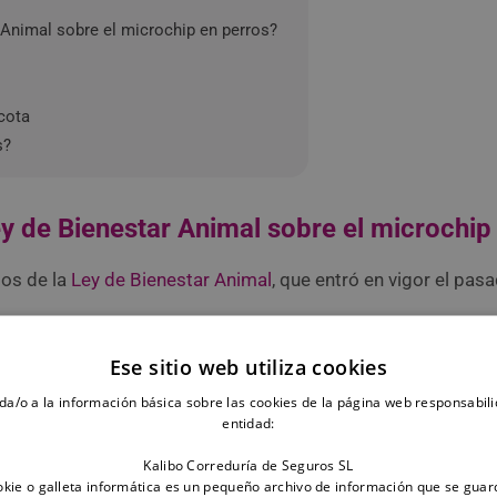
 Animal sobre el microchip en perros?
cota
s?
ey de Bienestar Animal sobre el microchip
tos de la
Ley de Bienestar Animal
, que entró en vigor el pa
lgunas medidas para conseguirlo, entre ellas las referidas 
Ese sitio web utiliza cookies
da/o a la información básica sobre las cookies de la página web responsabili
car también a los gatos y hurones con microchip
, ya que ant
entidad:
Kalibo Correduría de Seguros SL
kie o galleta informática es un pequeño archivo de información que se guar