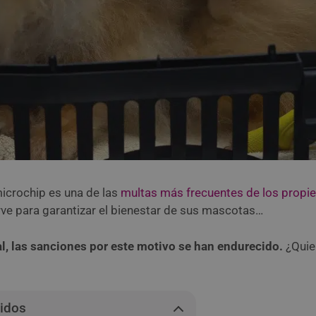
microchip es una de las
multas más frecuentes de los propie
rve para garantizar el bienestar de sus mascotas…
al, las sanciones por este motivo se han endurecido.
¿Quier
nidos