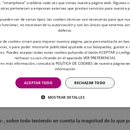
a: la más polémica es la relativa a la multa por tener un pe
, “smartphone” o tableta cada vez que visitas nuestra página web. Algunas c
 otras pertenecen a empresas externas que prestan servicios para nuestra 
 pueden ser de varios tipos: las cookies técnicas son necesarias para que nu
hip o cualquier otra mascota no identificada? Pues que la n
funcionar, no necesitan de tu autorización y son las únicas que tenemos ac
defecto.
e 10.000 y 50.000 euros
, ¡ni más ni menos!
to de cookies sirven para mejorar nuestra página, para personalizarla en bas
ros?
cias, o para poder mostrarte publicidad ajustada a tus búsquedas, gustos e 
es. Puedes aceptar todas estas cookies pulsando el botón ACEPTAR o config
rechazar su uso clicando en el apartado VER PREFERENCIAS
rochip para perros
pero, por si las moscas, te lo vamos a exp
eres más información, consulta la POLÍTICA DE COOKIES de nuestra página w
información
que el veterinario inserta en la piel del animal sin h
ACEPTAR TODO
RECHAZAR TODO
iene un código alfanumérico que está asociado a lo
i se pierde y llevarle de vuelta contigo.
MOSTRAR DETALLES
os-, sobre todo teniendo en cuenta la magnitud de lo que p