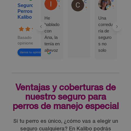
ISABEL N.
Mary C.
Carlos Lenin Obando L.
Seguro Para
Perros By
Kalibo
He
Una
hablado
corredu
con
ría de
Ana, la
seguro
Basado en 288
opiniones
tenía en
s no
altavoz
solo
danos tu opinión en
y la
para
oíamos
pólizas
mi hijo
habitual
y yo y
es, si
al
no para
Ventajas y coberturas de
finalizar
tus
la
peludos
nuestro seguro para
llamada
.
perros de manejo especial
nuestro
Seguro
coment
s a
ario
buen
Si tu perro es único, ¿cómo vas a elegir un
común
precio y
seguro cualquiera? En Kalibo podrás