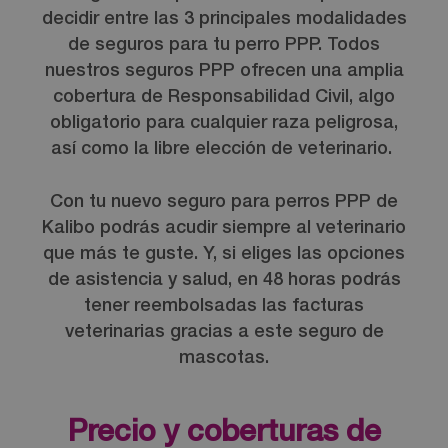
ha sido:
buenas
decidir entre las 3 principales modalidades
"Así da
cobertu
de seguros para tu perro PPP. Todos
gusto,
ras. Lo
nuestros seguros PPP ofrecen una amplia
hablar
mejor,
con
es que
cobertura de Responsabilidad Civil, algo
alguien,
cada
obligatorio para cualquier raza peligrosa,
que no
año
así como la libre elección de veterinario.
sea una
organiz
máquin
an una
Con tu nuevo seguro para perros PPP de
a y
andada
Kalibo podrás acudir siempre al veterinario
para
de 5K
guinda,
canina.
que más te guste. Y, si eliges las opciones
hablar
Con el
de asistencia y salud, en 48 horas podrás
con
pago de
tener reembolsadas las facturas
alguien
la
veterinarias gracias a este seguro de
que
inscripc
mascotas.
transmi
ión, te
ta
dan el
semeja
dorsal y
nte
un
Precio y coberturas de