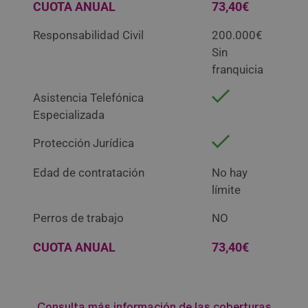
CUOTA ANUAL
73,40€
que no,
a
no será
diferent
Responsabilidad Civil
200.000€
porque
es
Sin
tú no
instituci
franquicia
nos
ones.
hayas
No te lo
Asistencia Telefónica
atendid
pierdas,
Especializada
o bien
es
porque
súper
Protección Jurídica
lo has
divertid
hecho
o y
Edad de contratación
No hay
formida
organiz
límite
blement
an
e.
activida
Perros de trabajo
NO
des
también
CUOTA ANUAL
73,40€
.