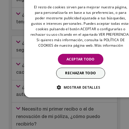
seguro?
El resto de cookies sirven para mejorar nuestra página,
para personalizarla en base a tus preferencias, o para
¿Cómo notificaré los siniestros que
poder mostrarte publicidad ajustada a tus búsquedas,
tenga con mi perro?
gustos e intereses personales. Puedes aceptar todas esta
cookies pulsando el botón ACEPTAR o configurarlas o
rechazar su uso clicando en el apartado VER PREFERENCI
Si quieres más información, consulta la POLÍTICA DE
¿Qué razas puedo asegurar en este
COOKIES de nuestra página web.
Más información
seguro de ppp de Kalibo?
ACEPTAR TODO
¿Hay algún seguro especial para
RECHAZAR TODO
cachorros?
MOSTRAR DETALLES
¿Mi póliza se renovará
automáticamente?
Necesito mi primer recibo o el de
renovación de mi póliza, ¿cómo puedo
recibirlo?