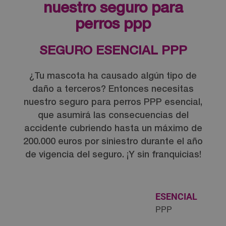
tranquili
welcom
nuestro seguro para
dad,
e pack,
perros ppp
segurid
con
ad y
product
profesio
os
SEGURO ESENCIAL PPP
nalidad"
variado
.
s tanto
¿Tu mascota ha causado algún tipo de
Mucha
para ti
s
como
daño a terceros? Entonces necesitas
gracias
para tu
nuestro seguro para perros PPP esencial,
Ana.
pelud@
que asumirá las consecuencias del
No sé
.
accidente cubriendo hasta un máximo de
si
Incluye
200.000 euros por siniestro durante el año
finalme
también
de vigencia del seguro. ¡Y sin franquicias!
nte
camiset
contrat
a. Todo
aremos
el
o no el
dinero
ESENCIAL
seguro
recaud
PPP
pero si
ado es
fuera
donado