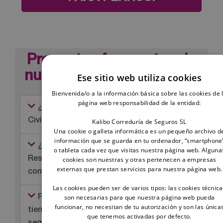
Preguntas frecuentes de
nuestros seguros caninos
Ese sitio web utiliza cookies
Bienvenida/o a la información básica sobre las cookies de 
página web responsabilidad de la entidad:
¿Todos los seguros de Responsabilidad
Civil para perros son iguales?
Kalibo Correduría de Seguros SL
Una cookie o galleta informática es un pequeño archivo d
información que se guarda en tu ordenador, “smartphone
¿Es obligatorio un seguro de
o tableta cada vez que visitas nuestra página web. Alguna
cookies son nuestras y otras pertenecen a empresas
Responsabilidad Civil si mi perro es de raza
externas que prestan servicios para nuestra página web.
considerada PPP?
Las cookies pueden ser de varios tipos: las cookies técnic
son necesarias para que nuestra página web pueda
Para que se cubra el siniestro, ¿el perro
funcionar, no necesitan de tu autorización y son las única
tiene que ser paseado por el titular del
que tenemos activadas por defecto.