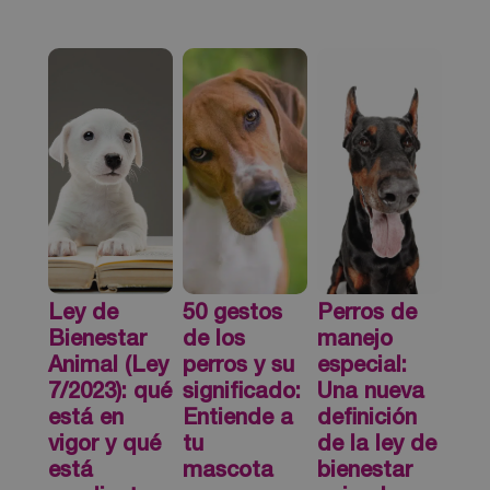
Ley de
50 gestos
Perros de
Bienestar
de los
manejo
Animal (Ley
perros y su
especial:
7/2023): qué
significado:
Una nueva
está en
Entiende a
definición
vigor y qué
tu
de la ley de
está
mascota
bienestar