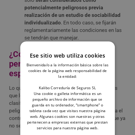
sólo
serán considerados como
potencialmente peligrosos previa
realización de un estudio de sociabilidad
individualizado
. En todo caso, se fijarán
reglamentariamente las condiciones en las
se tendrán que manejar.
¿Cómo se determinará si un
Ese sitio web utiliza cookies
perro es un perro de manejo
Bienvenida/o a la información básica sobre las
cookies de la página web responsabilidad de
especial?
la entidad:
Lo que se propone en el anteproyecto de Ley es
Kalibo Correduría de Seguros SL
Una cookie o galleta informática es un
que los animales de la especie canina no se
pequeño archivo de información que se
clasificarán como animales potencialmente
guarda en tu ordenador, “smartphone” o
peligrosos, lo cual no significa que desaparezca el
tableta cada vez que visitas nuestra página
web. Algunas cookies son nuestras y otras
control de la sociabilidad de los perros, sino que ya
pertenecen a empresas externas que prestan
no se diferenciará exclusivamente por la raza.
servicios para nuestra página web.