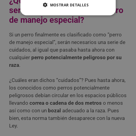
¿Qué medidas de seguridad
MOSTRAR DETALLES
serán necesarias para un perro
de manejo especial?
Si un perro finalmente es clasificado como “perro
de manejo especial”, serán necesarios una serie de
cuidados, al igual que pasaba hasta ahora con
cualquier
perro potencialmente peligroso por su
raza
.
¿Cuáles eran dichos “cuidados”? Pues hasta ahora,
los conocidos como perros potencialmente
peligrosos debían circular en los espacios públicos
llevando
correa o cadena de dos metros
o menos
así como con un
bozal
adecuado a la raza. Pues
bien, esta norma también desaparece con la nueva
Ley.