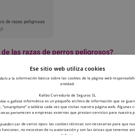
os de razas peligrosas
s?
 de las razas de perros peligrosos?
Ese sitio web utiliza cookies
s="spp-cta__row">     <div class="spp-cta__media"><img src="https
g" alt="Seguro para perros potencialmente peligrosos (PPP)"></div> 
da/o a la información básica sobre las cookies de la página web responsabili
3>       <p class="spp-cta__text">Cumple la ley con el seguro de res
entidad:
"spp-cta__btn" href="https://www.seguroparaperros.com/seguro-para-
rata online en 1 minuto: <a class="spp-cta__link" href="https://
Kalibo Correduría de Seguros SL
kie o galleta informática es un pequeño archivo de información que se guar
, “smartphone” o tableta cada vez que visitas nuestra página web. Algunas c
 otras pertenecen a empresas externas que prestan servicios para nuestra 
os nos estamos refiriendo a un término bastante amplio, qu
 pueden ser de varios tipos: las cookies técnicas son necesarias para que nu
su temperamento, tamaño, fuerza o comportamiento
si n
funcionar, no necesitan de tu autorización y son las únicas que tenemos ac