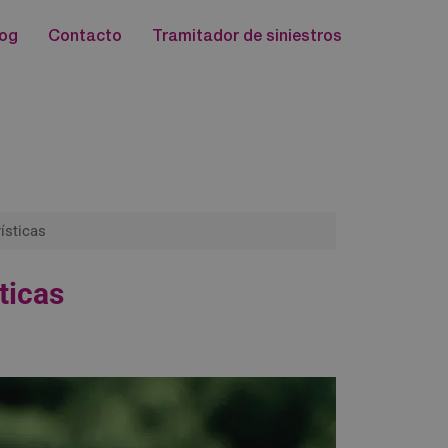
log
Contacto
Tramitador de siniestros
terísticas
rísticas