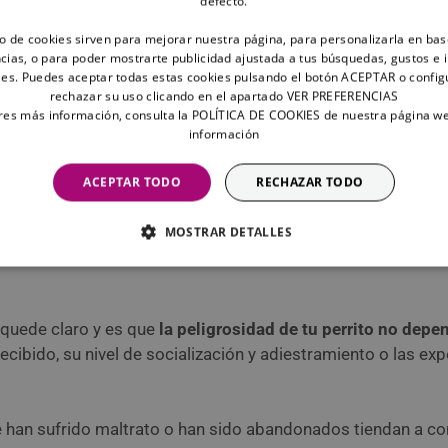
defecto.
to de cookies sirven para mejorar nuestra página, para personalizarla en bas
sariamente ligado a una clasificación legal española
cias, o para poder mostrarte publicidad ajustada a tus búsquedas, gustos e 
ino más bien a una percepción o experiencia persona
es. Puedes aceptar todas estas cookies pulsando el botón ACEPTAR o config
rechazar su uso clicando en el apartado VER PREFERENCIAS
 cual puede variar mucho según cada contexto!
eres más información, consulta la POLÍTICA DE COOKIES de nuestra página w
información
razas de perros más peligrosas?
ACEPTAR TODO
RECHAZAR TODO
isten diferentes clasificaciones de las razas de perros má
MOSTRAR DETALLES
ue tiene cada perro para causar daño en función de las cara
 quede claro y es que
la peligrosidad de tu perrito no dep
ecibido, su nivel de socialización y adiestramiento o las ex
ue han sufrido maltrato o han sido abandonados tiendan a c