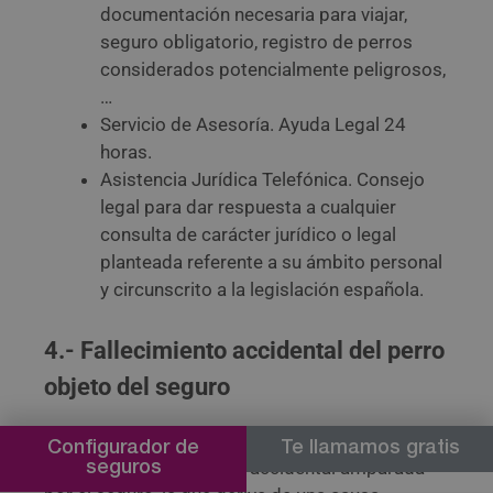
documentación necesaria para viajar,
seguro obligatorio, registro de perros
considerados potencialmente peligrosos,
…
Servicio de Asesoría. Ayuda Legal 24
horas.
Asistencia Jurídica Telefónica. Consejo
legal para dar respuesta a cualquier
consulta de carácter jurídico o legal
planteada referente a su ámbito personal
y circunscrito a la legislación española.
4.- Fallecimiento accidental del perro
objeto del seguro
Respecto al alcance de la cobertura,
Configurador de
Te llamamos gratis
entendemos por muerte accidental amparada
seguros