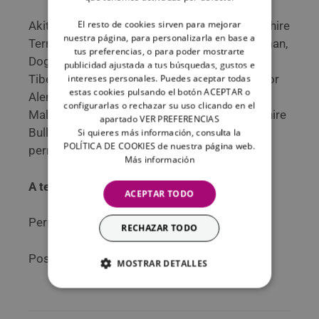
El resto de cookies sirven para mejorar
Akita Inu, American Bully, American Staffordshire
nuestra página, para personalizarla en base a
Terrier, Boxer, Bullmastiff, Bull Terrier, Doberman,
tus preferencias, o para poder mostrarte
Dogo Argentino, Dogo de Burdeos, Dogo del
publicidad ajustada a tus búsquedas, gustos e
Tibet, Fila Brasileiro, Mastín Napolitano, Pastor
intereses personales. Puedes aceptar todas
estas cookies pulsando el botón ACEPTAR o
Alemán, Pit Bull Terrier, Presa Canario, Presa
configurarlas o rechazar su uso clicando en el
Mallorquín (Ca de bou), Rottweiler, Staffordshire
apartado VER PREFERENCIAS
Bull Terrier, Tosa Inu, o cualquier cruce con
Si quieres más información, consulta la
POLÍTICA DE COOKIES de nuestra página web.
perros de razas arriba señaladas.
Más información
A tener en cuenta
ACEPTAR TODO
Perros de trabajo excluidos.
RECHAZAR TODO
Posibilidad de contratar las
opcionales
.
MOSTRAR DETALLES