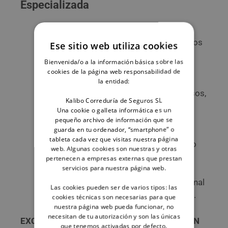
Especializada
Servicio de información: centros de
acogida, hoteles con admisión de perros
Ese sitio web utiliza cookies
y gatos, residencias vacacionales,
Bienvenida/o a la información básica sobre las
documentación necesaria para viajar,
cookies de la página web responsabilidad de
seguro obligatorio, registro de perros
la entidad:
considerados potencialmente peligrosos,
Kalibo Correduría de Seguros SL
…
Una cookie o galleta informática es un
Servicio de Asesoría. Ayuda Legal 24
pequeño archivo de información que se
guarda en tu ordenador, “smartphone” o
horas.
tableta cada vez que visitas nuestra página
Asistencia Jurídica Telefónica. Consejo
web. Algunas cookies son nuestras y otras
legal para dar respuesta a cualquier
pertenecen a empresas externas que prestan
servicios para nuestra página web.
consulta de carácter jurídico o legal
planteada referente a su ámbito personal
Las cookies pueden ser de varios tipos: las
y circunscrito a la legislación española.
cookies técnicas son necesarias para que
nuestra página web pueda funcionar, no
necesitan de tu autorización y son las únicas
EXCLUSIONES DE RAZAS PARA ESTA OPCIÓN
que tenemos activadas por defecto.