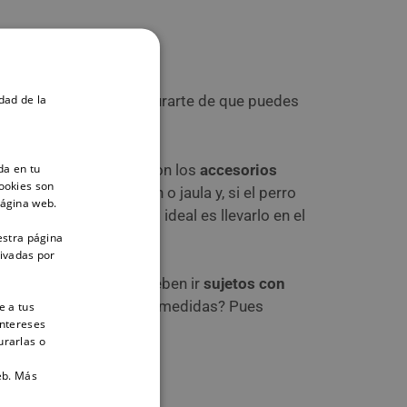
dad de la
de hacerlo, debes asegurarte de que puedes
da en tu
ben ser transportadas con los
accesorios
ookies son
ptar por un transportín o jaula y, si el perro
página web.
tu perro es grande, lo ideal es llevarlo en el
estra página
tivadas por
tamente legal, eso sí, deben ir
sujetos con
 si no se cumplen estas medidas? Pues
e a tus
intereses
urarlas o
eb.
Más