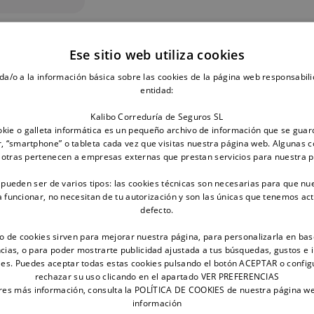
rectamente sujeto en el coche.
Ese sitio web utiliza cookies
da/o a la información básica sobre las cookies de la página web responsabili
 perro y que muchas veces implican viajar en coche. Antes 
entidad:
e tu perro en el coche se refiere.
Kalibo Correduría de Seguros SL
kie o galleta informática es un pequeño archivo de información que se guar
eneral de Circulación,
el cual indica que “las mascotas de
, “smartphone” o tableta cada vez que visitas nuestra página web. Algunas c
ientos
o en la atención y los reflejos del conductor”. Puedes o
 otras pertenecen a empresas externas que prestan servicios para nuestra 
s en el suelo del asiento trasero, nunca sobre el mismo. Si 
por una rejilla o una red y sujetos con un arnés.
 pueden ser de varios tipos: las cookies técnicas son necesarias para que nu
funcionar, no necesitan de tu autorización y son las únicas que tenemos ac
defecto.
 los perritos viajando en las plazas traseras. Esto es perfec
anches de dos cinturones de seguridad.
¿Qué puede ocurrir
to de cookies sirven para mejorar nuestra página, para personalizarla en bas
cias, o para poder mostrarte publicidad ajustada a tus búsquedas, gustos e 
 los 100 y 200 euros.
es. Puedes aceptar todas estas cookies pulsando el botón ACEPTAR o config
rechazar su uso clicando en el apartado VER PREFERENCIAS
ntos o el pipí.
eres más información, consulta la POLÍTICA DE COOKIES de nuestra página w
información