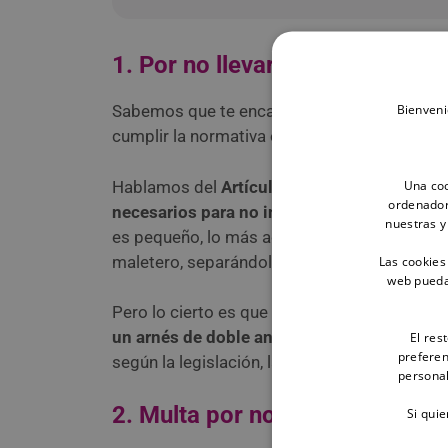
1. Por no llevar a tu perro cor
Bienveni
Sabemos que te encanta hacer planes con tu
cumplir la normativa en cuanto a la sujeción d
Una coo
Hablamos del
Artículo 18 del Reglamento G
ordenador
necesarios para no interferir en los movim
nuestras y
es pequeño, lo más adecuado es que lo coloque
maletero, separándolo de las plazas traseras 
Las cookies
web pueda 
Pero lo cierto es que lo más habitual es ver a
un arnés de doble anclaje unido a los eng
El res
preferen
según la legislación, la
multa oscilaría entre
personal
2. Multa por no limpiar excreme
Si qui