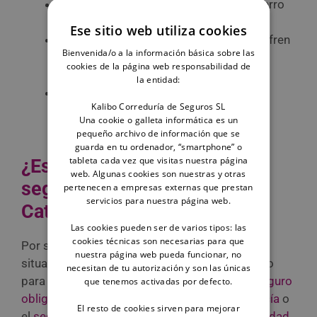
Daños personales
, por ejemplo, si tu perro
causa agresiones o lesionesa terceros.
Ese sitio web utiliza cookies
Daños materiales
, esto es, si los que sufren
Bienvenida/o a la información básica sobre las
daños son los bienes o propiedades de
cookies de la página web responsabilidad de
terceros.
la entidad:
Costes legales
, es decir, los gastos
Kalibo Correduría de Seguros SL
derivados de procesos judiciales, como
Una cookie o galleta informática es un
indemnizaciones.
pequeño archivo de información que se
guarda en tu ordenador, “smartphone” o
tableta cada vez que visitas nuestra página
¿Es obligatorio contratar un
web. Algunas cookies son nuestras y otras
seguro para perros en
pertenecen a empresas externas que prestan
servicios para nuestra página web.
Cataluña?
Las cookies pueden ser de varios tipos: las
cookies técnicas son necesarias para que
Por si aún no te ha quedado claro cuál es la
nuestra página web pueda funcionar, no
situación actual en Cataluña respecto al seguro
necesitan de tu autorización y son las únicas
para mascotas, ocurre lo mismo que con el
seguro
que tenemos activadas por defecto.
obligatorio de responsabilidad civil en Andalucía
o
El resto de cookies sirven para mejorar
el
seguro obligatorio para perros en la Comunidad