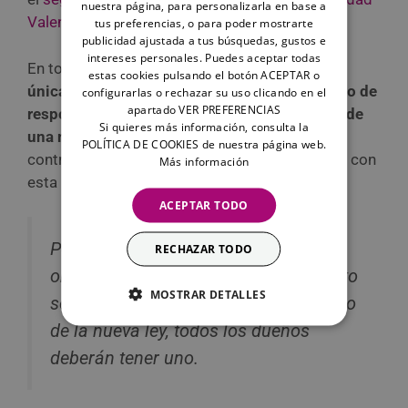
nuestra página, para personalizarla en base a
Valenciana
.
tus preferencias, o para poder mostrarte
publicidad ajustada a tus búsquedas, gustos e
intereses personales. Puedes aceptar todas
En todas estas comunidades españolas,
estas cookies pulsando el botón ACEPTAR o
únicamente es obligatorio contratar un seguro de
configurarlas o rechazar su uso clicando en el
apartado VER PREFERENCIAS
responsabilidad civil para tu perro si se trata de
Si quieres más información, consulta la
una mascota considerada como ppp.
En caso
POLÍTICA DE COOKIES de nuestra página web.
contrario, todavía no es necesario que cuentes con
Más información
esta póliza, pero sí altamente recomendable.
ACEPTAR TODO
Porque, como te hemos advertido, su
RECHAZAR TODO
obligatoriedad es inminente: en cuanto
MOSTRAR DETALLES
se apruebe el desarrollo reglamentario
de la nueva ley, todos los dueños
deberán tener uno.