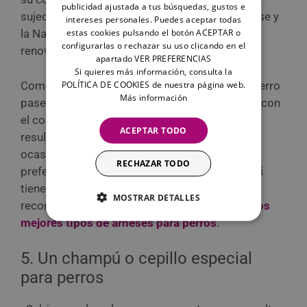
publicidad ajustada a tus búsquedas, gustos e
sujeción de nuestro perro tienden a desgastarse y
intereses personales. Puedes aceptar todas
estas cookies pulsando el botón ACEPTAR o
la Navidad es el momento perfecto para
configurarlas o rechazar su uso clicando en el
renovarlos.
apartado VER PREFERENCIAS
Si quieres más información, consulta la
Como sabrás, es recomendable que nuestro perro
POLÍTICA DE COOKIES de nuestra página web.
Más información
pasee con arnés en lugar de con collar, ya que, con
el collar, solo se tira del cuello, lo que puede
ACEPTAR TODO
resultar doloroso para nuestro perro e incluso
ocasionar lesiones. En cuanto a la correa, es
RECHAZAR TODO
preferible elegir una flexi a una elástica o fija. Si
tienes dudas sobre cuál comprar, te
MOSTRAR DETALLES
recomendamos que leas nuestro post sobre
los
mejores tipos de arneses para perros
.
5. Un champú o cepillo especial
para perros