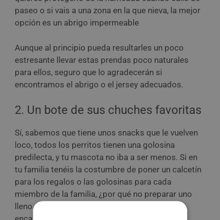
paseo o si vais a una zona en la que nieva, la mejor
opción es un abrigo impermeable
Aunque al principio pueda resultarles un poco
estresante llevar estas prendas poco naturales
para ellos, seguro que lo agradecerán si
encontramos el abrigo o el jersey adecuados.
2. Un bote de sus chuches favoritas
Sí, sabemos que tiene unos snacks que le vuelven
loco, todos los perritos tienen una golosina
predilecta, y tu mascota no iba a ser menos. Si en
tu familia tenéis la costumbre de poner un calcetín
para los regalos o las golosinas para cada
miembro de la familia, ¿por qué no preparar uno
lleno de las chuches favoritas de tu perro? ¡Le
encantará!