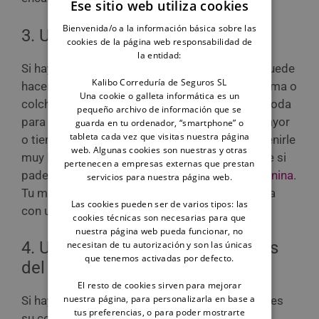
Ese sitio web utiliza cookies
Bienvenida/o a la información básica sobre las
3. Una camita o colchón nuevo
cookies de la página web responsabilidad de
la entidad:
Si hay algo además de la ropa de abrigo que puede
Kalibo Correduría de Seguros SL
hacer que tu perro lleve mejor el frío, es una cama o
Una cookie o galleta informática es un
colchoneta nueva que le resulte caliente y cómoda
pequeño archivo de información que se
para descansar. Nuevamente, si tu perro es mayor
guarda en tu ordenador, “smartphone” o
tableta cada vez que visitas nuestra página
o tiene el pelo corto, es un regalo que puede venirle
web. Algunas cookies son nuestras y otras
muy bien en esta época del año, especialmente si
pertenecen a empresas externas que prestan
padece de alguna dolencia como la
artrosis canina
.
servicios para nuestra página web.
Tu mascota se encontrará mucho más cómoda
Las cookies pueden ser de varios tipos: las
con un colchón mullido y nuevo.
cookies técnicas son necesarias para que
nuestra página web pueda funcionar, no
4. Un arnés para todos los paseos
necesitan de tu autorización y son las únicas
que tenemos activadas por defecto.
del nuevo año
El resto de cookies sirven para mejorar
nuestra página, para personalizarla en base a
Si hay algo que utilizáis los dos todos los días es
tus preferencias, o para poder mostrarte
su correa y su arnés. Por ello, los sistemas de