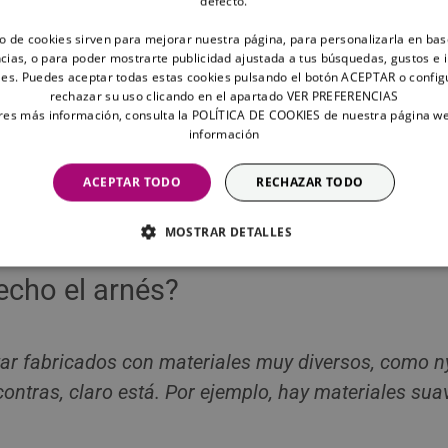
defecto.
o y, sobre todo, en su tamaño.
to de cookies sirven para mejorar nuestra página, para personalizarla en bas
amente para
razas pequeñas
, mientras que otros son mejor
cias, o para poder mostrarte publicidad ajustada a tus búsquedas, gustos e 
es. Puedes aceptar todas estas cookies pulsando el botón ACEPTAR o config
rechazar su uso clicando en el apartado VER PREFERENCIAS
a donde vives?
eres más información, consulta la POLÍTICA DE COOKIES de nuestra página w
información
cálido, necesitarás un arnés que sea
ligero y transpirable
para
ACEPTAR TODO
RECHAZAR TODO
rese un arnés un poco
más acolchado
para mantener a tu am
MOSTRAR DETALLES
echo el arnés?
ar fabricados con materiales muy diversos, como nyl
ontras, claro está. Por ejemplo, hay materiales suav