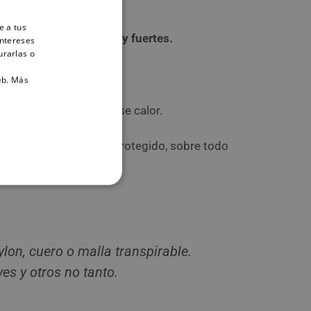
e a tus
es para
perros grandes y fuertes.
intereses
urarlas o
eb.
Más
 evitar que tu perro pase calor.
igo peludo cómodo y protegido, sobre todo
on, cuero o malla transpirable.
es y otros no tanto.