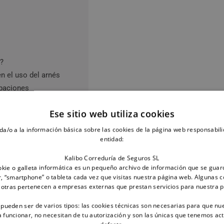
s?
n el uso del arnés
upaciones
s?
Ese sitio web utiliza cookies
da/o a la información básica sobre las cookies de la página web responsabili
 elegir un buen arnés para mi perro?
entidad:
Kalibo Correduría de Seguros SL
erros pequeños, un arnés para correr con tu perro y hacer 
kie o galleta informática es un pequeño archivo de información que se guar
er caso,
hay una serie de preguntas que siempre debes hac
, “smartphone” o tableta cada vez que visitas nuestra página web. Algunas c
 otras pertenecen a empresas externas que prestan servicios para nuestra 
es tu perro?
 pueden ser de varios tipos: las cookies técnicas son necesarias para que nu
funcionar, no necesitan de tu autorización y son las únicas que tenemos ac