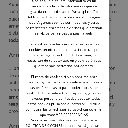
Una cookie o galleta informática es un
Aunque el transportín es probablemente la opción
pequeño archivo de información que se
más segura, existen otras maneras para quienes no
guarda en tu ordenador, “smartphone” o
tableta cada vez que visitas nuestra página
quieren que su animal viaje encerrado, como los
web. Algunas cookies son nuestras y otras
arneses de dos enganches, y también rejillas
pertenecen a empresas externas que prestan
divisorias para aumentar la seguridad.
¡Apunta
servicios para nuestra página web.
todas las opciones!
Las cookies pueden ser de varios tipos: las
cookies técnicas son necesarias para que
Arnés de un solo enganche
nuestra página web pueda funcionar, no
necesitan de tu autorización y son las únicas
que tenemos activadas por defecto.
El arnés de un solo enganche se sujeta al cinturón
de seguridad del vehículo. Según la DGT, este
El resto de cookies sirven para mejorar
nuestra página, para personalizarla en base a
sistema no es muy recomendable, puesto que, en
tus preferencias, o para poder mostrarte
caso de colisión,
es probable que la hebilla del
publicidad ajustada a tus búsquedas, gustos e
arnés se rompa y el animal pueda chocar con el
intereses personales. Puedes aceptar todas
respaldo del asiento
, sufriendo lesiones graves y
estas cookies pulsando el botón ACEPTAR o
configurarlas o rechazar su uso clicando en el
provocándoselas también al conductor.
apartado VER PREFERENCIAS
Si quieres más información, consulta la
Arnés de dos enganches
POLÍTICA DE COOKIES de nuestra página web.