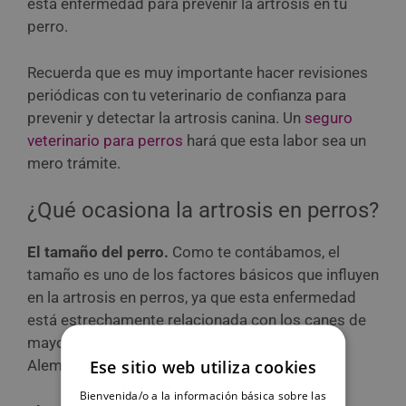
esta enfermedad para prevenir la artrosis en tu
perro.
Recuerda que es muy importante hacer revisiones
periódicas con tu veterinario de confianza para
prevenir y detectar la artrosis canina. Un
seguro
veterinario para perros
hará que esta labor sea un
mero trámite.
¿Qué ocasiona la artrosis en perros?
El tamaño del perro.
Como te contábamos, el
tamaño es uno de los factores básicos que influyen
en la artrosis en perros, ya que esta enfermedad
está estrechamente relacionada con los canes de
mayor tamaño, como pueden ser los Pastores
Ese sitio web utiliza cookies
Alemanes, los Rottweillers.
Bienvenida/o a la información básica sobre las