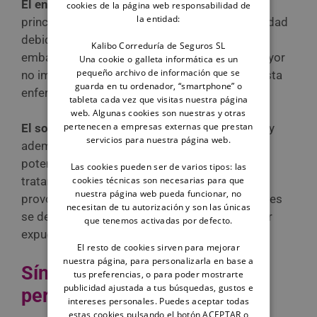
El envejecimiento.
La edad es uno de los
cookies de la página web responsabilidad de
la entidad:
principales desencadenantes de esta enfermedad
debido a la degeneración óseo-articular. Sin
Kalibo Correduría de Seguros SL
embargo, el hecho de que tu perro se haga mayor
Una cookie o galleta informática es un
pequeño archivo de información que se
no implica directamente que vaya a padecer esta
guarda en tu ordenador, “smartphone” o
enfermedad.
tableta cada vez que visitas nuestra página
web. Algunas cookies son nuestras y otras
pertenecen a empresas externas que prestan
El sobrepeso.
Si hablamos de perros grandes y
servicios para nuestra página web.
además con sobrepeso, son claros pacientes
potenciales de esta enfermedad. Además de
Las cookies pueden ser de varios tipos: las
cookies técnicas son necesarias para que
tratarse de perros grandes, los kilos de más
nuestra página web pueda funcionar, no
provocan que los cartílagos de las articulaciones
necesitan de tu autorización y son las únicas
se desgasten mucho más rápidamente al estar
que tenemos activadas por defecto.
expuestos a una mayor carga.
El resto de cookies sirven para mejorar
nuestra página, para personalizarla en base a
Síntomas de la artrosis en
tus preferencias, o para poder mostrarte
publicidad ajustada a tus búsquedas, gustos e
perros
intereses personales. Puedes aceptar todas
estas cookies pulsando el botón ACEPTAR o