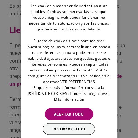
Es preferible que los dos lleven correa para que
Las cookies pueden ser de varios tipos: las
cookies técnicas son necesarias para que
podáis corregir cualquier movimiento.
nuestra página web pueda funcionar, no
necesitan de tu autorización y son las únicas
Llegada a casa
que tenemos activadas por defecto.
El resto de cookies sirven para mejorar
El perro nuevo
olerá todo
(déjalo, es normal, es un
nuestra página, para personalizarla en base a
tus preferencias, o para poder mostrarte
nuevo territorio) y el otro estará muy atento a su
publicidad ajustada a tus búsquedas, gustos e
comportamiento para reaccionar de una forma u
intereses personales. Puedes aceptar todas
otra. De hecho, es de vital importancia que
estas cookies pulsando el botón ACEPTAR o
prepares bien tu hogar para la
primera noche de
configurarlas o rechazar su uso clicando en el
apartado VER PREFERENCIAS
un perro adoptado
.
Si quieres más información, consulta la
POLÍTICA DE COOKIES de nuestra página web.
Permite la
interacción entre ellos
, siempre de
Más información
forma corta y positiva, evitando que sean larga e
ACEPTAR TODO
intensa. Si hay alguna señal de tensión, aléjalos y
vuelve a intentarlo después, nunca presiones a
RECHAZAR TODO
ninguno de los dos perros a aceptarse de forma
obligatoria.