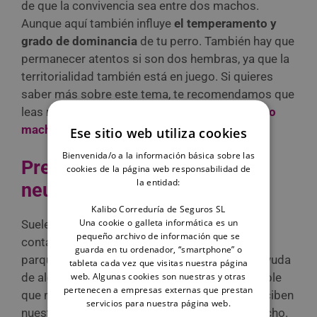
de que la convivencia sea entre dos machos.
Aunque aquí también influye
el temperamento y
grado de dominancia
de tu perro. También hay que
permanecer atentos si son dos hembras, ya que la
territorialidad también está en juego. Si quieres
saber más sobre este tema, te recomendamos que
leas nuestro post sobre
diferencias entre perro
macho y hembra para tener en un piso
.
Ese sitio web utiliza cookies
Bienvenida/o a la información básica sobre las
Presentaciones en terreno
cookies de la página web responsabilidad de
la entidad:
neutral
Kalibo Correduría de Seguros SL
Una cookie o galleta informática es un
Suele dar mejores resultados que el primer
pequeño archivo de información que se
contacto se establezca
fuera del hogar
, en un
guarda en tu ordenador, “smartphone” o
parque o campo, en
terreno neutral
, y con la ayuda
tableta cada vez que visitas nuestra página
web. Algunas cookies son nuestras y otras
de algún miembro de la familia. Es indispensable
pertenecen a empresas externas que prestan
que no estemos tensos, ya que los perros perciben
servicios para nuestra página web.
nuestro estado de ánimo y éste les influye mucho.