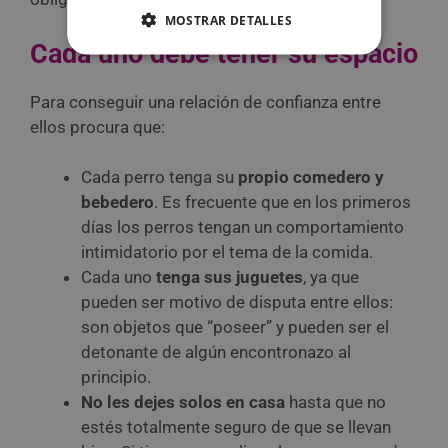
MOSTRAR DETALLES
Cada uno debe tener su espacio
Para conseguir una relación de confianza entre
ellos procura que:
Cada perro tenga su
propio comedero y
bebedero
. Es frecuente que en los primeros
días los perros tengan un comportamiento
intimidatorio por el tema de la comida.
Cada uno
tenga sus juguetes
, ya que
pueden ser motivo de disputa entre ellos:
son objetos que “poseer” y pueden ser el
detonante de algún encontronazo al
principio.
No les dejes solos en casa
hasta que no
estés totalmente seguro de que se llevan