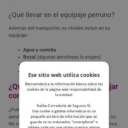
¿Qué llevar en el equipaje perruno?
Además del transportín, no olvides incluir en su
equipaje:
Agua y comida
Bozal
(algunas aerolíneas lo exigen)
Juguetes para el viaje
Bolsas higiénicas
Ese sitio web utiliza cookies
Bienvenida/o a la información básica sobre las
¿Qué aerolíneas permiten viajar
cookies de la página web responsabilidad de
con perros grandes?
la entidad:
Kalibo Correduría de Seguros SL
¿Puede viajar un perro en avión en cualquier
Una cookie o galleta informática es un
aerolínea si es muy grande? Lamentablemente, no.
pequeño archivo de información que se
guarda en tu ordenador, “smartphone” o
No todas las aerolíneas permiten viajar con perros
tableta cada vez que visitas nuestra página