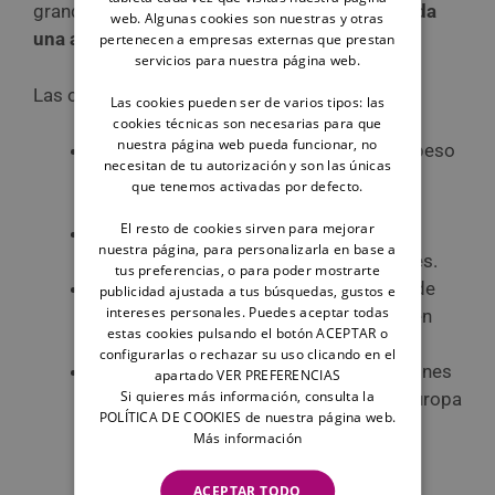
grandes, así que
revisa las condiciones de cada
web. Algunas cookies son nuestras y otras
una antes de comprar el billete.
pertenecen a empresas externas que prestan
servicios para nuestra página web.
Las opciones desde España son variadas:
Las cookies pueden ser de varios tipos: las
cookies técnicas son necesarias para que
nuestra página web pueda funcionar, no
Iberia.
Permite perros de hasta 45 kg (peso
necesitan de tu autorización y son las únicas
máximo con transportín incluido) en
que tenemos activadas por defecto.
bodega.
El resto de cookies sirven para mejorar
Air Europa.
Acepta perros grandes en
nuestra página, para personalizarla en base a
bodega, aunque con ciertas restricciones.
tus preferencias, o para poder mostrarte
Vueling.
Solo admite perros en cabina de
publicidad ajustada a tus búsquedas, gustos e
intereses personales. Puedes aceptar todas
hasta 10 kg. No permite su transporte en
estas cookies pulsando el botón ACEPTAR o
bodega.
configurarlas o rechazar su uso clicando en el
Lufthansa y KLM
. Ambas ofrecen opciones
apartado VER PREFERENCIAS
Si quieres más información, consulta la
muy dog-friendly en vuelos dentro de Europa
POLÍTICA DE COOKIES de nuestra página web.
y hacia destinos como Estados Unidos,
Más información
Nueva Zelanda o Reino Unido.
ACEPTAR TODO