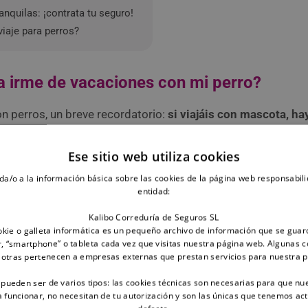
nquilas: ¡contrata tu seguro!
iaje para perros?
a irme de vacaciones con mi perro?
n perros, un breve recordatorio:
si viajáis con mascota, ha
ueden faltar en el equipaje perruno:
Ese sitio web utiliza cookies
da/o a la información básica sobre las cookies de la página web responsabili
ua y comida
entidad:
Kalibo Correduría de Seguros SL
ante el viaje. ¡No te olvides de su
pienso
y su
cantimplora
kie o galleta informática es un pequeño archivo de información que se guar
, “smartphone” o tableta cada vez que visitas nuestra página web. Algunas c
 de tu mascota en regla
 otras pertenecen a empresas externas que prestan servicios para nuestra 
 pueden ser de varios tipos: las cookies técnicas son necesarias para que nu
ora de viajar con perro es la documentación.
funcionar, no necesitan de tu autorización y son las únicas que tenemos ac