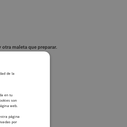
y otra maleta que preparar.
dad de la
con agua!
da en tu
ookies son
página web.
estra página
tivadas por