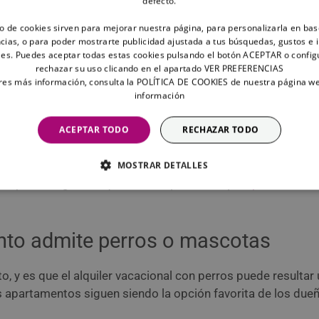
defecto.
vas de vacaciones con tu perro? Pues, fundamentalmente, 
to de cookies sirven para mejorar nuestra página, para personalizarla en bas
como el
pasaporte para animales de compañía
si vais a viaj
cias, o para poder mostrarte publicidad ajustada a tus búsquedas, gustos e 
es. Puedes aceptar todas estas cookies pulsando el botón ACEPTAR o config
rechazar su uso clicando en el apartado VER PREFERENCIAS
osquitos y otros parásitos
eres más información, consulta la POLÍTICA DE COOKIES de nuestra página w
información
ordian a nosotros… ¡también pueden picar a nuestros perros! 
tiparasitarios
que sean necesarios, como pipetas, sprays o 
ACEPTAR TODO
RECHAZAR TODO
MOSTRAR DETALLES
mal para asegurarte que no lleva parásitos. ¡Las
picaduras d
iento admite perros o mascotas
to, y es que el alquiler vacacional con perros puede resul
os apartamentos siguen siendo la opción favorita de los due