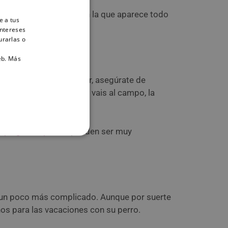
su
cartilla veterinaria
, en la que aparece todo
e a tus
ar fuera de España.
intereses
urarlas o
eb.
Más
Por eso, antes de viajar, asegúrate de
collares, sobre todo si vais al campo, la
e pulgas en perros
pueden ser muy
tar un poco más complicado. Aunque por suerte
ños para las vacaciones con su perro.