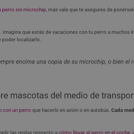
u perro sin microchip
, más vale que te asegures de ponérselo
n
. Imagina que estás de vacaciones con tu perro a muchos k
 poder localizarlo.
mpre encima una copia de su microchip, o bien el re
bre mascotas del medio de transpor
en con un perro
que hacerlo en avión o en autobús.
Cada medi
plir las reglas respecto a
cómo llevar al perro en el coche
,