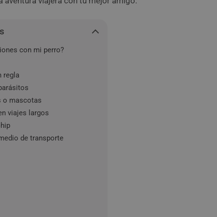
a aventura viajera con tu mejor amigo.
s
iones con mi perro?
 regla
parásitos
os o mascotas
en viajes largos
chip
medio de transporte