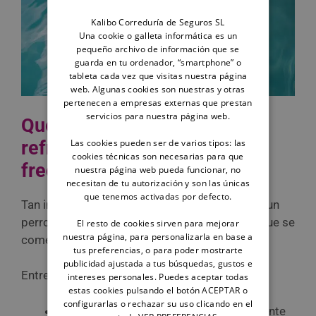
Kalibo Correduría de Seguros SL
Una cookie o galleta informática es un
pequeño archivo de información que se
guarda en tu ordenador, “smartphone” o
tableta cada vez que visitas nuestra página
web. Algunas cookies son nuestras y otras
pertenecen a empresas externas que prestan
servicios para nuestra página web.
Qué NO debes hacer para
Las cookies pueden ser de varios tipos: las
refrescar a tu perro (errores
cookies técnicas son necesarias para que
frecuentes)
nuestra página web pueda funcionar, no
necesitan de tu autorización y son las únicas
que tenemos activadas por defecto.
Tan importante como saber cómo refrescar a un
perro es conocer los errores más habituales que se
El resto de cookies sirven para mejorar
nuestra página, para personalizarla en base a
cometen en la época más calurosa del año.
tus preferencias, o para poder mostrarte
publicidad ajustada a tus búsquedas, gustos e
Entre los más peligrosos encontramos:
intereses personales. Puedes aceptar todas
estas cookies pulsando el botón ACEPTAR o
configurarlas o rechazar su uso clicando en el
Utilizar
agua muy fría o hielo
directamente