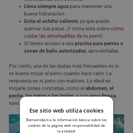
Lleva siempre agua
para mantener una
buena hidratación.
Evita el asfalto caliente
, ya que puede
quemar sus patas. ¡Y toma nota sobre
cómo
cuidar las almohadillas de tu perro
!
Si tienes acceso a una
piscina para perros o
zonas de baño autorizadas
, aprovéchalas.
Por cierto, una de las dudas más frecuentes es si
es bueno mojar al perro cuando hace calor. La
respuesta es sí, pero con matices. Lo ideal es
mojarle zonas concretas, como el
abdomen, el
pecho, las patas o las ingles
, y con
agua fresca
,
nunca helada.
Ese sitio web utiliza cookies
Bienvenida/o a la información básica sobre las
cookies de la página web responsabilidad de
la entidad: