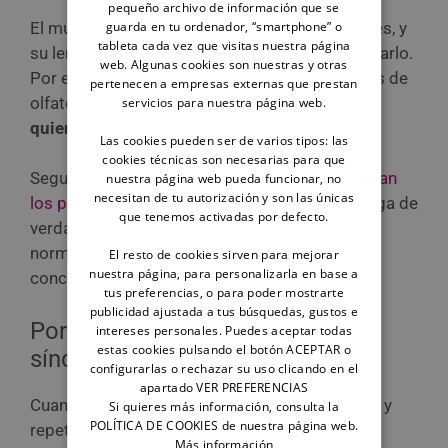
pequeño archivo de información que se
guarda en tu ordenador, “smartphone” o
El mundo de los perros es un universo de olores, y
tableta cada vez que visitas nuestra página
su lengua es la mejor aliada a la hora de explorarlo.
web. Algunas cookies son nuestras y otras
Por eso, muchas veces lamen el suelo después de
pertenecen a empresas externas que prestan
olfatear porque
han olido algo interesante y
servicios para nuestra página web.
quieren captar más información.
Las cookies pueden ser de varios tipos: las
cookies técnicas son necesarias para que
Seguramente no sea uno de los
olores que odian
nuestra página web pueda funcionar, no
necesitan de tu autorización y son las únicas
los perros
, sino algún aroma dulce que le atraiga de
que tenemos activadas por defecto.
verdad. Este comportamiento es totalmente
normal si ocurre de forma puntual y en lugares
El resto de cookies sirven para mejorar
nuestra página, para personalizarla en base a
concretos donde hay
olores recientes.
tus preferencias, o para poder mostrarte
publicidad ajustada a tus búsquedas, gustos e
Por manía o costumbre: El
intereses personales. Puedes aceptar todas
estas cookies pulsando el botón ACEPTAR o
síndrome de pica
configurarlas o rechazar su uso clicando en el
apartado VER PREFERENCIAS
Cuando lamer el suelo se vuelve algo obsesivo y
Si quieres más información, consulta la
POLÍTICA DE COOKIES de nuestra página web.
repetitivo, podríamos estar ante una conducta
Más información