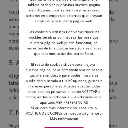
tableta cada vez que visitas nuestra página
web. Algunas cookies son nuestras y otras
Muchos perritos experimentan
ansiedad cuando
pertenecen a empresas externas que prestan
se separan de sus dueños
, ¡es más habitual de lo
servicios para nuestra página web.
que parece! La mayoría de nuestras mascotas
Las cookies pueden ser de varios tipos: las
manifiesta esta ansiedad en forma de ladridos
cookies técnicas son necesarias para que
persistentes, intentando llamar la atención y liberar
nuestra página web pueda funcionar, no
su estrés.
necesitan de tu autorización y son las únicas
que tenemos activadas por defecto.
5. Aburrimiento
El resto de cookies sirven para mejorar
nuestra página, para personalizarla en base a
tus preferencias, o para poder mostrarte
Al igual que nosotros, ¡los perros se aburren! La
publicidad ajustada a tus búsquedas, gustos e
falta de estímulo físico y mental
puede llevarlos a
intereses personales. Puedes aceptar todas
ladrar simplemente para entretenerse o para que
estas cookies pulsando el botón ACEPTAR o
configurarlas o rechazar su uso clicando en el
pilles la indirecta: ¡necesita actividad e interacción!
apartado VER PREFERENCIAS
Si quieres más información, consulta la
7. Nervios
POLÍTICA DE COOKIES de nuestra página web.
Más información
Hay ciertos momentos de tensión o incertidumbre