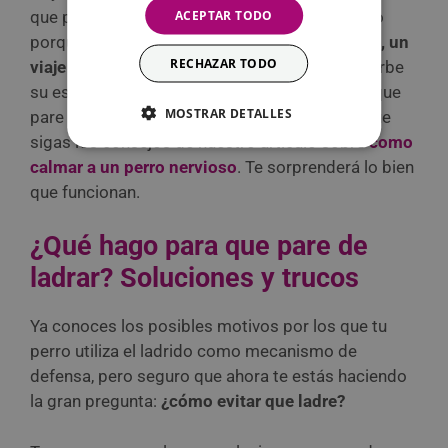
ACEPTAR TODO
que pueden provocar que tu perro ladre mucho
porque está nervioso.
Una visita al veterinario, un
RECHAZAR TODO
viaje en coche…
¡cualquier situación que perturbe
su estado emocional normal! Para ayudarle a que
MOSTRAR DETALLES
pare y que se tranquilice, te recomendamos que
sigas los consejos de nuestro artículo sobre
como
calmar a un perro nervioso
. Te sorprenderá lo bien
que funcionan.
¿Qué hago para que pare de
ladrar? Soluciones y trucos
Ya conoces los posibles motivos por los que tu
perro utiliza el ladrido como mecanismo de
defensa, pero seguro que ahora te estás haciendo
la gran pregunta:
¿cómo evitar que ladre?