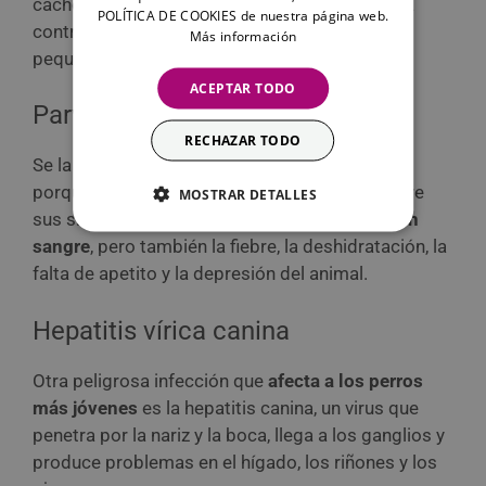
cachorros obligatorias? ¡Los más propensos a
POLÍTICA DE COOKIES de nuestra página web.
contraer moquillo siempre son los más
Más información
pequeñitos!
ACEPTAR TODO
Parvovirosis
RECHAZAR TODO
Se la conoce como parvovirosis o parvovirus
porque también es una enfermedad vírica. Entre
MOSTRAR DETALLES
sus síntomas están los
vómitos y diarreas con
sangre
, pero también la fiebre, la deshidratación, la
falta de apetito y la depresión del animal.
Hepatitis vírica canina
Otra peligrosa infección que
afecta a los perros
más jóvenes
es la hepatitis canina, un virus que
penetra por la nariz y la boca, llega a los ganglios y
produce problemas en el hígado, los riñones y los