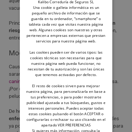
aquellas que forman parte del calendario de
Kalibo Correduría de Seguros SL
Una cookie o galleta informática es un
vacunaciones?
pequeño archivo de información que se
guarda en tu ordenador, “smartphone” o
Principalmente, contra aquellas que suponen
un
tableta cada vez que visitas nuestra página
web. Algunas cookies son nuestras y otras
riesgo para su vida y para la salud pública
. Son,
pertenecen a empresas externas que prestan
entre otras:
servicios para nuestra página web.
Moquillo canino
Las cookies pueden ser de varios tipos: las
cookies técnicas son necesarias para que
nuestra página web pueda funcionar, no
Causado por un virus muy parecido al del
necesitan de tu autorización y son las únicas
sarampión que todos conocemos, el
moquillo
que tenemos activadas por defecto.
canino
es una enfermedad altamente contagiosa.
El resto de cookies sirven para mejorar
¡Por eso es tan importante vacunar a tu amigo
nuestra página, para personalizarla en base a
peludo contra ella!
tus preferencias, o para poder mostrarte
publicidad ajustada a tus búsquedas, gustos e
intereses personales. Puedes aceptar todas
De hecho, es la
primera causa de muerte por
estas cookies pulsando el botón ACEPTAR o
enfermedad infecciosa en los perros
. ¿Entiendes
configurarlas o rechazar su uso clicando en el
apartado VER PREFERENCIAS
ya por qué la polivalente es una de las vacunas para
Si quieres más información, consulta la