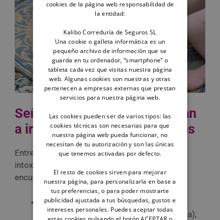
cookies de la página web responsabilidad de
la entidad:
Kalibo Correduría de Seguros SL
Una cookie o galleta informática es un
pequeño archivo de información que se
guarda en tu ordenador, “smartphone” o
tableta cada vez que visitas nuestra página
web. Algunas cookies son nuestras y otras
pertenecen a empresas externas que prestan
servicios para nuestra página web.
Señales de alarma que obligan
Las cookies pueden ser de varios tipos: las
cookies técnicas son necesarias para que
a ir al veterinario de urgencias
nuestra página web pueda funcionar, no
necesitan de tu autorización y son las únicas
Entre los principales síntomas de un perro
que tenemos activadas por defecto.
intoxicado por un collar antiparasitario se
El resto de cookies sirven para mejorar
encuentran:
nuestra página, para personalizarla en base a
tus preferencias, o para poder mostrarte
publicidad ajustada a tus búsquedas, gustos e
Síntomas neurológicos.
Temblores
intereses personales. Puedes aceptar todas
musculares, falta de coordinación (ataxia),
estas cookies pulsando el botón ACEPTAR o