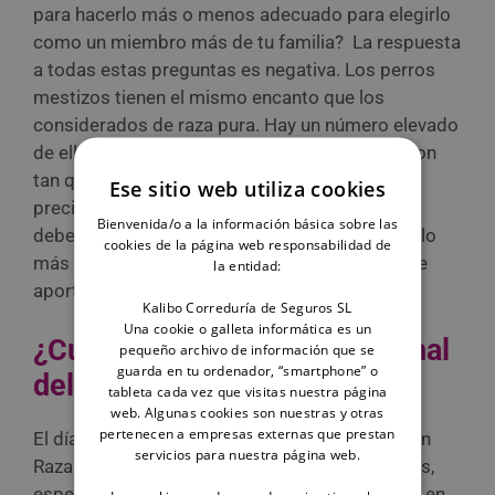
para hacerlo más o menos adecuado para elegirlo
como un miembro más de tu familia? La respuesta
a todas estas preguntas es negativa. Los perros
mestizos tienen el mismo encanto que los
considerados de raza pura. Hay un número elevado
de ellos necesitando un hogar y, de inicio, no son
tan queridos por el tema de la raza. Y,
Ese sitio web utiliza cookies
precisamente, el no tener una raza definida, no
Bienvenida/o a la información básica sobre las
debe ser lo más importante. Verdaderamente, lo
cookies de la página web responsabilidad de
más valioso es su relación con nosotros, lo que
la entidad:
aportan a nuestro día a día personal, familiar, …
Kalibo Correduría de Seguros SL
Una cookie o galleta informática es un
¿Cuándo es el día internacional
pequeño archivo de información que se
guarda en tu ordenador, “smartphone” o
del perro sin raza?
tableta cada vez que visitas nuestra página
web. Algunas cookies son nuestras y otras
pertenecen a empresas externas que prestan
El día 28 de mayo se celebra el Día del Perro sin
servicios para nuestra página web.
Raza para recordar a todos los perros mestizos,
especialmente para los que no tienen un hogar en