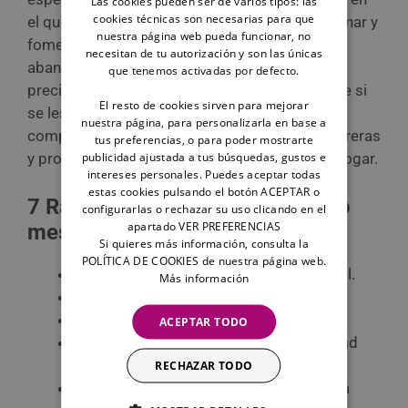
Las cookies pueden ser de varios tipos: las
cookies técnicas son necesarias para que
el que ser feliz. Es un día propicio para reflexionar y
nuestra página web pueda funcionar, no
fomentar las adopciones de animales
necesitan de tu autorización y son las únicas
abandonados. Una gran parte de ellos son
que tenemos activadas por defecto.
precisamente perros sin raza definida a los que si
El resto de cookies sirven para mejorar
se les suma su edad, que suele ser adulta, es
nuestra página, para personalizarla en base a
complicado que dejen las instalaciones de perreras
tus preferencias, o para poder mostrarte
publicidad ajustada a tus búsquedas, gustos e
y protectoras para formar parte de un nuevo hogar.
intereses personales. Puedes aceptar todas
estas cookies pulsando el botón ACEPTAR o
7 Razones para adoptar un perro
configurarlas o rechazar su uso clicando en el
apartado VER PREFERENCIAS
mestizo:
Si quieres más información, consulta la
POLÍTICA DE COOKIES de nuestra página web.
Tendrás un perro como no hay otro igual.
Más información
Salvarás una vida perruna.
Cambiarás la vida a un ser vivo.
ACEPTAR TODO
Serás recompensado con cariño y lealtad
con creces.
RECHAZAR TODO
Dejas un lugar en la protectora para otra