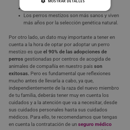
mascota.
MOSTRAR DETALLES
Colaboras con las protectoras.
Los perros mestizos son más sanos y viven
más años por la selección genética natural.
Por otro lado, un dato muy importante a tener en
cuenta a la hora de optar por adoptar un perro
mestizo es que
el 90% de las adopciones de
perros
gestionadas por centros de acogida de
animales de compañía en nuestro país
son
exitosas.
Pero es fundamental que reflexiones
mucho antes de llevarla a cabo, ya que,
independientemente de la raza del nuevo miembro
de tu familia, deberás tener muy en cuenta los
cuidados y a la atención que va a necesitar, desde
sus cuidados personales hasta sus cuidados
médicos. Para ello, te recomendamos que tengas
en cuenta la contratación de un
seguro médico