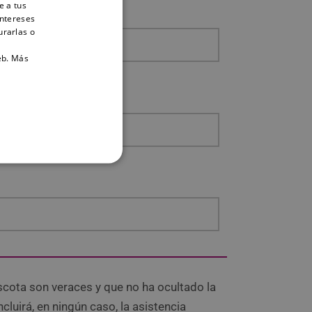
e a tus
intereses
urarlas o
eb.
Más
cota son veraces y que no ha ocultado la
luirá, en ningún caso, la asistencia