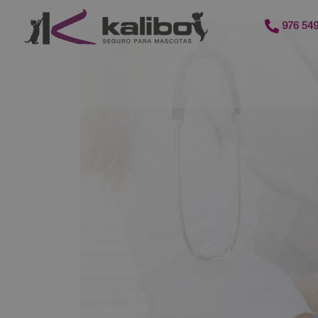
contenido
976 549