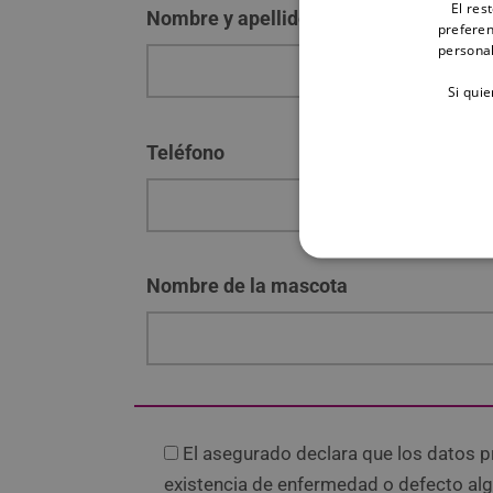
El res
Nombre y apellidos
preferen
personal
Si qui
Teléfono
Nombre de la mascota
El asegurado declara que los datos p
existencia de enfermedad o defecto algu