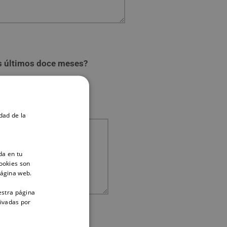
os últimos doce meses?
dad de la
da en tu
ookies son
página web.
estra página
tivadas por