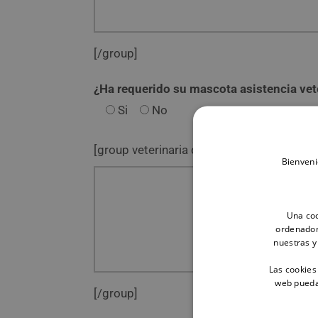
[/group]
¿Ha requerido su mascota asistencia vet
Si
No
Detalla 
[group veterinaria clear_on_hide]
Bienveni
Una coo
ordenador
nuestras y
Las cookies
web pueda 
[/group]