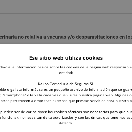
erinaria no relativa a vacunas y/o desparasitaciones en l
Ese sitio web utiliza cookies
la asistencia veterinaria
da/o a la información básica sobre las cookies de la página web responsabili
entidad:
Kalibo Correduría de Seguros SL
kie o galleta informática es un pequeño archivo de información que se guar
, “smartphone” o tableta cada vez que visitas nuestra página web. Algunas c
 otras pertenecen a empresas externas que prestan servicios para nuestra 
 pueden ser de varios tipos: las cookies técnicas son necesarias para que nu
funcionar, no necesitan de tu autorización y son las únicas que tenemos ac
defecto.