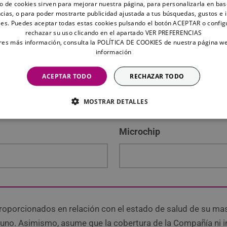
to de cookies sirven para mejorar nuestra página, para personalizarla en bas
NIF
cias, o para poder mostrarte publicidad ajustada a tus búsquedas, gustos e 
es. Puedes aceptar todas estas cookies pulsando el botón ACEPTAR o config
rechazar su uso clicando en el apartado VER PREFERENCIAS
eres más información, consulta la POLÍTICA DE COOKIES de nuestra página w
información
Correo electrónico
ACEPTAR TODO
RECHAZAR TODO
MOSTRAR DETALLES
Microchip
roporcionados en relación con el estado de salud de su mas
no. Asimismo, asume que la cobertura de la Compañía ni inc