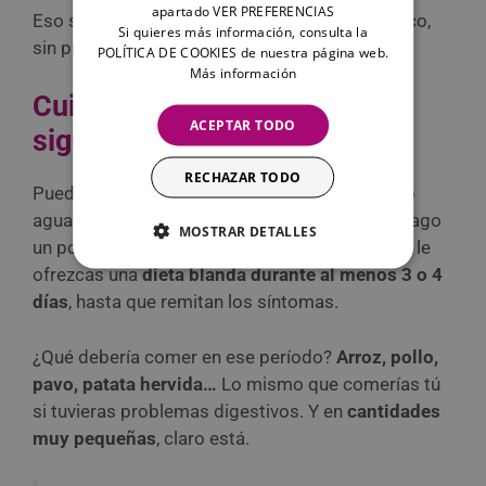
apartado VER PREFERENCIAS
Eso sí, asegúrate de que se la bebe poco a poco,
Si quieres más información, consulta la
sin prisas. ¡Será lo mejor para él!
POLÍTICA DE COOKIES de nuestra página web.
Más información
Cuida lo que come los
ACEPTAR TODO
siguientes días
RECHAZAR TODO
Puede que unos días después de haber bebido
agua de mar, tu perro tenga diarrea o el estómago
MOSTRAR DETALLES
un poco delicado. Por eso es fundamental que le
ofrezcas una
dieta blanda durante al menos 3 o 4
días
, hasta que remitan los síntomas.
¿Qué debería comer en ese período?
Arroz, pollo,
pavo, patata hervida…
Lo mismo que comerías tú
si tuvieras problemas digestivos. Y en
cantidades
muy pequeñas
, claro está.