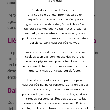
la entidad:
acudir al veterinario es una obligación.
Kalibo Correduría de Seguros SL
Una cookie o galleta informática es un
Pero si realmente ha ingerido poca cantidad de
pequeño archivo de información que se
agua, entonces bastará con que sigas estos
guarda en tu ordenador, “smartphone” o
consejos:
tableta cada vez que visitas nuestra página
web. Algunas cookies son nuestras y otras
pertenecen a empresas externas que prestan
Llévalo a un lugar con sombra
servicios para nuestra página web.
Las cookies pueden ser de varios tipos: las
Lo primero que tienes que hacer para que ambos
cookies técnicas son necesarias para que
podáis tranquilizaros es salir de la playa y buscar
nuestra página web pueda funcionar, no
un lugar con sombra. Así el animal podrá
necesitan de tu autorización y son las únicas
que tenemos activadas por defecto.
descansar
y tú podrás cerciorarte de que se
encuentra bien.
El resto de cookies sirven para mejorar
nuestra página, para personalizarla en base a
Dale agua dulce
tus preferencias, o para poder mostrarte
publicidad ajustada a tus búsquedas, gustos e
intereses personales. Puedes aceptar todas
Cuando ya esté relajado en un sitio sombreado,
estas cookies pulsando el botón ACEPTAR o
configurarlas o rechazar su uso clicando en el
debes ofrecerle
agua potable
, ¡te lo agradecerá!