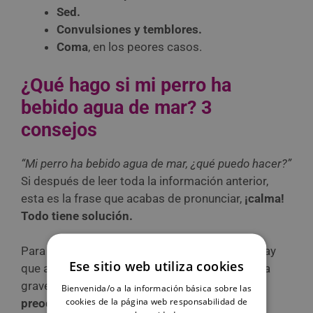
Sed.
Convulsiones y temblores.
Coma
, en los peores casos.
¿Qué hago si mi perro ha
bebido agua de mar? 3
consejos
“Mi perro ha bebido agua de mar, ¿qué puedo hacer?”
Si después de leer toda la información anterior,
esta es la frase que acabas de pronunciar,
¡calma!
Todo tiene solución.
Para empezar, si un perro toma agua de mar, hay
Ese sitio web utiliza cookies
que analizar qué cantidad ha bebido y cuál es la
gravedad de sus síntomas.
En casos
Bienvenida/o a la información básica sobre las
cookies de la página web responsabilidad de
preocupantes o ante cualquier tipo de duda,