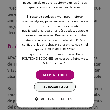
necesitan de tu autorización y son las únicas
que tenemos activadas por defecto.
Puedes consultar en su sitio web los animales que
tienen en adopción, como
peludos, gatos o
El resto de cookies sirven para mejorar
animales exóticos
. Por tanto, si quieres tener un
nuestra página, para personalizarla en base a
tus preferencias, o para poder mostrarte
mejor amigo peludo, esta es otra entidad ideal
publicidad ajustada a tus búsquedas, gustos e
desde donde adoptar perros en Zaragoza.
intereses personales. Puedes aceptar todas
estas cookies pulsando el botón ACEPTAR o
6. APATA
configurarlas o rechazar su uso clicando en el
apartado VER PREFERENCIAS
Si quieres más información, consulta la
APATA es la
Asociación Protectora de Animales
POLÍTICA DE COOKIES de nuestra página web.
Más información
de Tarazona y el Moncayo
, y se centra en rescatar
y ayudar a perros y gatos de la comarca que están
ACEPTAR TODO
abandonados, perdidos o en situación vulnerable
.
RECHAZAR TODO
Buscan a familias adoptivas responsables; por eso
antes de nada, te piden que rellenes un
formulario
MOSTRAR DETALLES
de preadopción
y, a partir de ahí, gestionan el resto
del proceso contigo. ¡Y también puedes hacer un