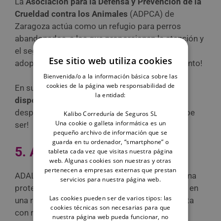
La
Asociación para la Defensa y Prevención de la
Crueldad contra los Animales
(ADPCA) de
Zaragoza actúa como un refugio para perros
abandonados, a los que proporcionan la atención y
el seguimiento que necesitan hasta que son
Ese sitio web utiliza cookies
adoptados. Se fundó en
1981
, ¡que se dice pronto!
Bienvenida/o a la información básica sobre las
cookies de la página web responsabilidad de
En su web muestran los
perros acogidos y
la entidad:
disponibles para adopción
, todos vacunados,
desparasitados y con su microchip. ¡Como debe
Kalibo Correduría de Seguros SL
Una cookie o galleta informática es un
ser!
pequeño archivo de información que se
guarda en tu ordenador, “smartphone” o
5. Adala Zaragoza
tableta cada vez que visitas nuestra página
web. Algunas cookies son nuestras y otras
pertenecen a empresas externas que prestan
ADALA (
Amor y Defensa A Los Animales
) es una
servicios para nuestra página web.
protectora de perros en Zaragoza que se basa en
Las cookies pueden ser de varios tipos: las
una red de casas de acogida, es decir, no cuenta
cookies técnicas son necesarias para que
con refugio propio.
nuestra página web pueda funcionar, no