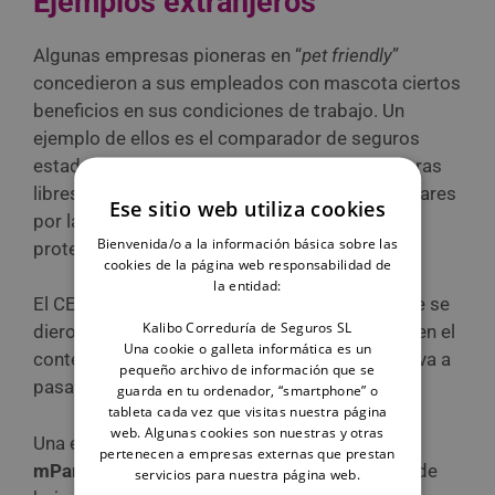
Ejemplos extranjeros
Algunas empresas pioneras en “
pet friendly
”
concedieron a sus empleados con mascota ciertos
beneficios en sus condiciones de trabajo. Un
ejemplo de ellos es el comparador de seguros
estadounidense
The
Zebra
que además de horas
libres también ofrece ayudas de hasta 300 dólares
Ese sitio web utiliza cookies
por la adopción de animales procedentes de
Bienvenida/o a la información básica sobre las
protectoras y refugios.
cookies de la página web responsabilidad de
la entidad:
El CEO de The Zebra, Keith Melnick, explica que se
Kalibo Correduría de Seguros SL
dieron cuenta de que era una ayuda necesaria en el
Una cookie o galleta informática es un
contexto pandémico actual, en el que la gente va a
pequeño archivo de información que se
pasar mucho tiempo encerrada en su casa.
guarda en tu ordenador, “smartphone” o
tableta cada vez que visitas nuestra página
web. Algunas cookies son nuestras y otras
Una empresa neoyorkina de tráfico de datos,
pertenecen a empresas externas que prestan
mParticle
, también garantizaba dos semanas de
servicios para nuestra página web.