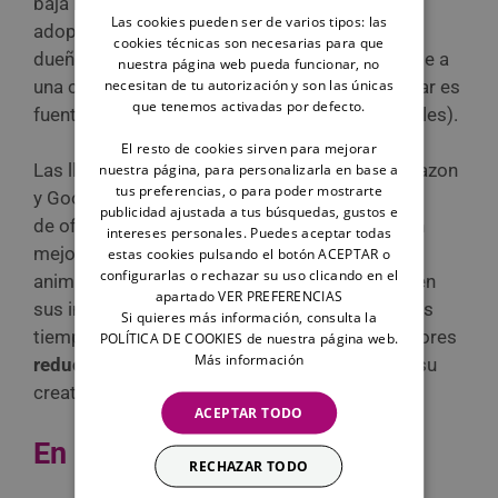
baja remunerada para los empleados recién
Las cookies pueden ser de varios tipos: las
adoptantes de gato o perro, así como para los
cookies técnicas son necesarias para que
dueños de mascotas que tuviesen que mudarse a
nuestra página web pueda funcionar, no
una ciudad distinta (adaptarse a un nuevo hogar es
necesitan de tu autorización y son las únicas
que tenemos activadas por defecto.
fuente conocida de estrés para muchos animales).
El resto de cookies sirven para mejorar
Las llamadas
compañías
Big
Tech
(como Amazon
nuestra página, para personalizarla en base a
tus preferencias, o para poder mostrarte
y Google), de la misma forma que disponen
publicidad ajustada a tus búsquedas, gustos e
de oficinas lúdicas y modernas para ofrecer un
intereses personales. Puedes aceptar todas
mejor entorno de trabajo a sus empleados, les
estas cookies pulsando el botón ACEPTAR o
configurarlas o rechazar su uso clicando en el
animan a llevar a sus mascotas a pasar el día en
apartado VER PREFERENCIAS
sus instalaciones. Los animales pasarán menos
Si quieres más información, consulta la
tiempo solos en casa a la vez que los trabajadores
POLÍTICA DE COOKIES de nuestra página web.
Más información
reducirán sus niveles de estrés
, fomentando su
creatividad y productividad.
ACEPTAR TODO
En nuestro país
RECHAZAR TODO