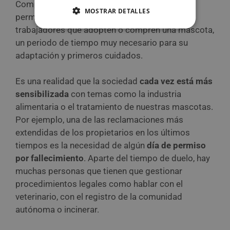
Compañías como
Barkyn España
ofrecen un
MOSTRAR DETALLES
permiso retribuido de una semana a los
trabajadores que adopten o compren una mascota,
un periodo de tiempo muy necesario para su
adaptación y primeros cuidados.
Es una realidad que la sociedad
cada vez está más
sensibilizada
con temas como la industria
alimentaria o el tratamiento de nuestras mascotas.
Por ejemplo, una de las reclamaciones más
extendidas de los propietarios en los últimos
tiempos es la necesidad de algún
día de permiso
por fallecimiento
. Aparte del tiempo de duelo, hay
muchas personas que tienen que gestionar
procedimientos legales como hablar con el
veterinario, con el registro de la comunidad
autónoma o incinerar.