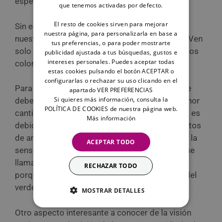
esperar a la semana 12 de vida.
que tenemos activadas por defecto.
El resto de cookies sirven para mejorar
Sin embargo, la visión canina es diferente a la
nuestra página, para personalizarla en base a
nuestra; ¿cómo ven los perros exactamente? ¿Ven
tus preferencias, o para poder mostrarte
solo en blanco y negro? ¿Sólo distinguen algunos
publicidad ajustada a tus búsquedas, gustos e
intereses personales. Puedes aceptar todas
colores? ¿Ven borroso?
estas cookies pulsando el botón ACEPTAR o
configurarlas o rechazar su uso clicando en el
Para responder a esta pregunta, lo primero que
apartado VER PREFERENCIAS
Si quieres más información, consulta la
debes saber es que sí ven colores, pero en menor
POLÍTICA DE COOKIES de nuestra página web.
cantidad y de forma diferente a nosotros. Esto es
Más información
debido a que su ojo es más sensible a los objetos
de amarillo y azul. Este tipo de visión, en la que la
ACEPTAR TODO
sensibilidad es más alta frente a dos colores, se
llama visión dicromática. De esto se deduce el
RECHAZAR TODO
porqué los perros no diferencian el color rojo del
verde.
MOSTRAR DETALLES
Otro aspecto interesante a conocer de la visión