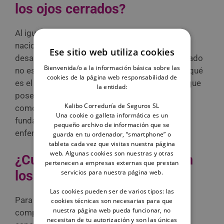
los ojos cerrados?
Al igual que ocurre con nuestros bebés recién
nacidos, los perros no nacen completamente
Ese sitio web utiliza cookies
desarrollados. Al nacer, su iris y su tercer párpado
Bienvenida/o a la información básica sobre las
no están completamente desarrollados. ¿Que qué
cookies de la página web responsabilidad de
es el tercer párpado? Es una capa protectora que
la entidad:
poseen algunos mamíferos, también conocida
Kalibo Correduría de Seguros SL
como membrana nictitante, que tiene un papel
Una cookie o galleta informática es un
fundamental como defensa física ante
pequeño archivo de información que se
enfermedades como la conjuntivitis.
guarda en tu ordenador, “smartphone” o
tableta cada vez que visitas nuestra página
web. Algunas cookies son nuestras y otras
¿Cuándo empiezan a ver bien
pertenecen a empresas externas que prestan
servicios para nuestra página web.
los cachorros de perro?
Las cookies pueden ser de varios tipos: las
Para que el cachorro haya desarrollado por
cookies técnicas son necesarias para que
nuestra página web pueda funcionar, no
completo su capacidad de visión habrá que
necesitan de tu autorización y son las únicas