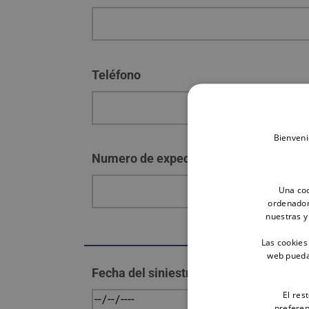
Teléfono
Bienveni
Numero de expediente (Si lo tiene)
Una coo
ordenador
nuestras y
Las cookies
web pueda 
Fecha del siniestro
El res
preferen