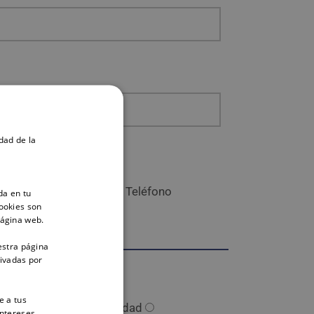
dad de la
tactemos?
Email
Teléfono
da en tu
ookies son
página web.
estra página
tivadas por
e a tus
idente
Por enfermedad
intereses