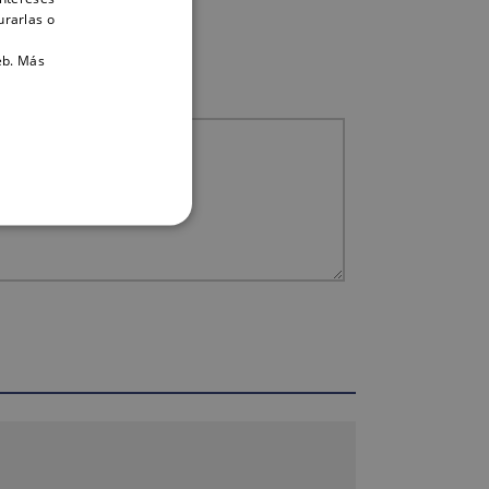
urarlas o
eb.
Más