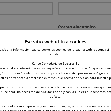
Correo electrónico
Ese sitio web utiliza cookies
da/o a la información básica sobre las cookies de la página web responsabili
entidad:
Kalibo Correduría de Seguros SL
¿Cómo prefiere que le con
kie o galleta informática es un pequeño archivo de información que se guar
, “smartphone” o tableta cada vez que visitas nuestra página web. Algunas c
 otras pertenecen a empresas externas que prestan servicios para nuestra 
 pueden ser de varios tipos: las cookies técnicas son necesarias para que nu
funcionar, no necesitan de tu autorización y son las únicas que tenemos ac
defecto.
to de cookies sirven para mejorar nuestra página, para personalizarla en bas
Tipo de siniestro:
Por acc
cias, o para poder mostrarte publicidad ajustada a tus búsquedas, gustos e 