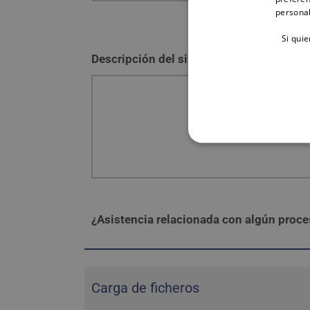
personal
Si qui
Descripción del siniestro
¿Asistencia relacionada con algún proce
Carga de ficheros