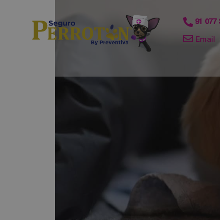
contenido
91 077 
Email